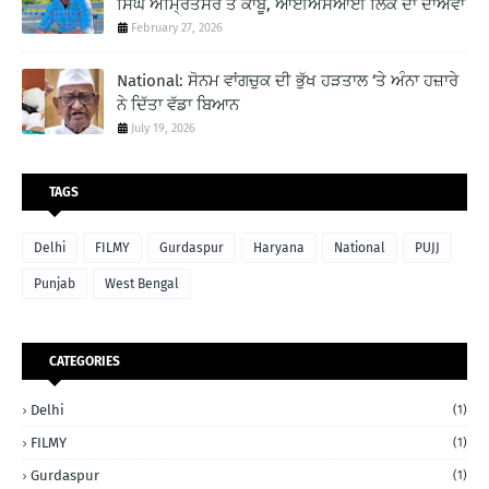
ਸਿੰਘ ਅੰਮ੍ਰਿਤਸਰ ਤੋਂ ਕਾਬੂ, ਆਈਐਸਆਈ ਲਿੰਕ ਦਾ ਦਾਅਵਾ
February 27, 2026
National: ਸੋਨਮ ਵਾਂਗਚੁਕ ਦੀ ਭੁੱਖ ਹੜਤਾਲ ‘ਤੇ ਅੰਨਾ ਹਜ਼ਾਰੇ
ਨੇ ਦਿੱਤਾ ਵੱਡਾ ਬਿਆਨ
July 19, 2026
TAGS
Delhi
FILMY
Gurdaspur
Haryana
National
PUJJ
Punjab
West Bengal
CATEGORIES
Delhi
(1)
FILMY
(1)
Gurdaspur
(1)