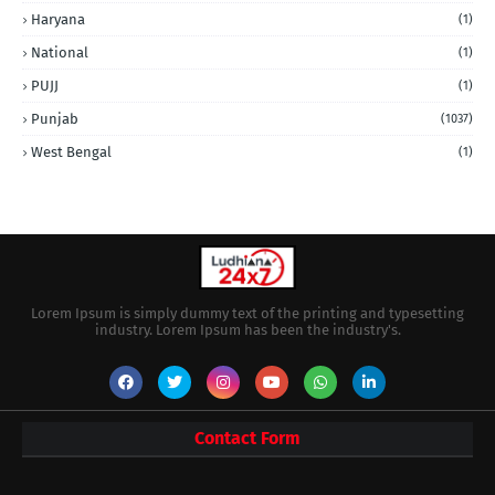
Haryana
(1)
National
(1)
PUJJ
(1)
Punjab
(1037)
West Bengal
(1)
Lorem Ipsum is simply dummy text of the printing and typesetting
industry. Lorem Ipsum has been the industry's.
Contact Form