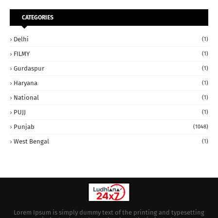
CATEGORIES
Delhi
(1)
FILMY
(1)
Gurdaspur
(1)
Haryana
(1)
National
(1)
PUJJ
(1)
Punjab
(1048)
West Bengal
(1)
Lorem Ipsum is simply dummy text of the printing and typesetting