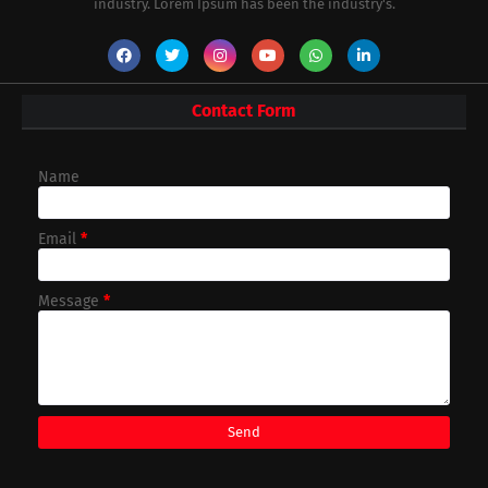
industry. Lorem Ipsum has been the industry's.
Contact Form
Name
Email
*
Message
*