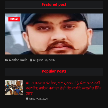
Featured post
PUNJAB
Manish Kalia
August 08, 2026
Popular Posts
ਪੰਜਾਬ ਸਰਕਾਰ ਕੰਟਰੈਕਚੂਅਲ ਮੁਲਾਜ਼ਮਾਂ ਨੂੰ ਪੱਕਾ ਕਰਨ ਲਈ
ਵਚਨਬੱਧ; ਜਾਇਜ ਮੰਗਾਂ ਦਾ ਛੇਤੀ ਹੱਲ ਕਰਾਂਗੇ: ਲਾਲਜੀਤ ਸਿੰਘ
ਭੁੱਲਰ
January 28, 2026