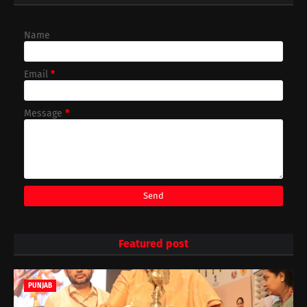
Name
Email
*
Message
*
Featured post
PUNJAB