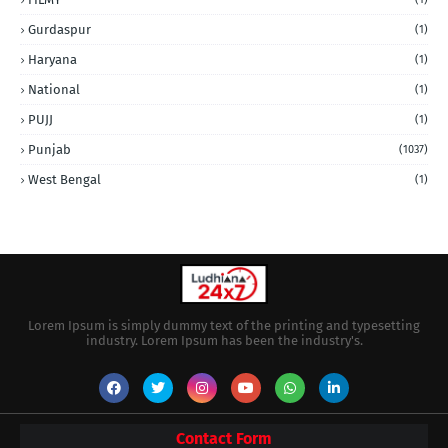
Gurdaspur
(1)
Haryana
(1)
National
(1)
PUJJ
(1)
Punjab
(1037)
West Bengal
(1)
Lorem Ipsum is simply dummy text of the printing and typesetting
industry. Lorem Ipsum has been the industry's.
Contact Form