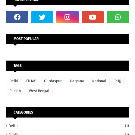
SOCIAL PLUGIN
MOST POPULAR
TAGS
Delhi
FILMY
Gurdaspur
Haryana
National
PUJJ
Punjab
West Bengal
CATEGORIES
Delhi
(1)
FILMY
(1)