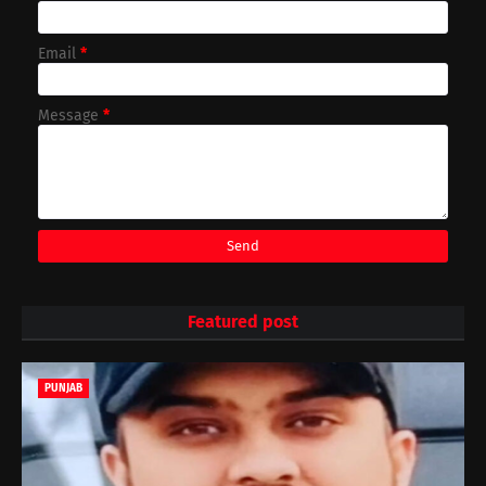
Email
*
Message
*
Featured post
PUNJAB