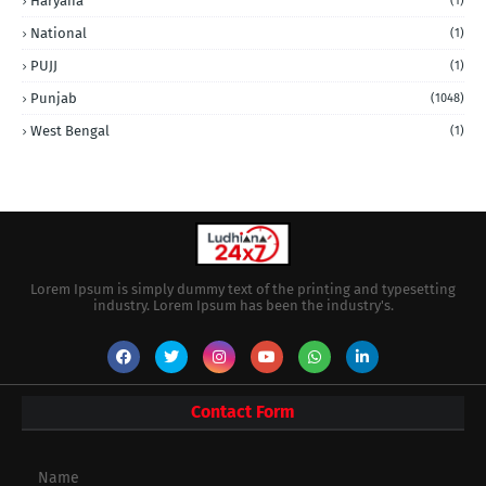
Haryana
(1)
National
(1)
PUJJ
(1)
Punjab
(1048)
West Bengal
(1)
Lorem Ipsum is simply dummy text of the printing and typesetting
industry. Lorem Ipsum has been the industry's.
Contact Form
Name