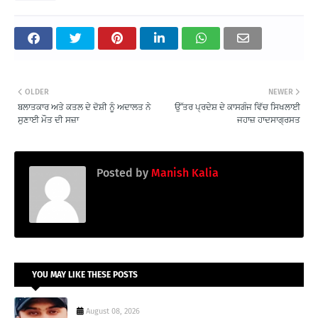
OLDER
NEWER
ਬਲਾਤਕਾਰ ਅਤੇ ਕਤਲ ਦੇ ਦੋਸ਼ੀ ਨੂੰ ਅਦਾਲਤ ਨੇ
ਉੱਤਰ ਪ੍ਰਦੇਸ਼ ਦੇ ਕਾਸਗੰਜ ਵਿੱਚ ਸਿਖਲਾਈ
ਸੁਣਾਈ ਮੌਤ ਦੀ ਸਜ਼ਾ
ਜਹਾਜ਼ ਹਾਦਸਾਗ੍ਰਸਤ
Posted by
Manish Kalia
YOU MAY LIKE THESE POSTS
August 08, 2026