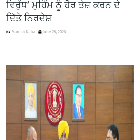
ਵਿਰੁੱਧ’ ਮੁਹਿੰਮ ਨੂੰ ਹੋਰ ਤੇਜ਼ ਕਰਨ ਦੇ
W
S
ਦਿੱਤੇ ਨਿਰਦੇਸ਼
Manish Kalia
June 28, 2026