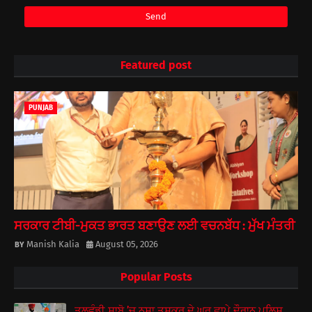
Featured post
PUNJAB
ਸਰਕਾਰ ਟੀਬੀ-ਮੁਕਤ ਭਾਰਤ ਬਣਾਉਣ ਲਈ ਵਚਨਬੱਧ : ਮੁੱਖ ਮੰਤਰੀ
Manish Kalia
August 05, 2026
Popular Posts
ਤਲਵੰਡੀ ਸਾਬੋ ’ਚ ਨਸ਼ਾ ਤਸਕਰ ਦੇ ਘਰ ਛਾਪੇ ਦੌਰਾਨ ਪੁਲਿਸ