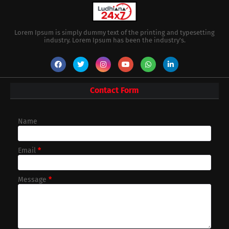
Lorem Ipsum is simply dummy text of the printing and typesetting
industry. Lorem Ipsum has been the industry's.
Contact Form
Name
Email
*
Message
*