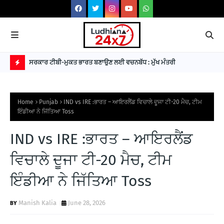
 3 ਪਿਸਤੌਲਾਂ
ਸਰਕਾਰ ਟੀਬੀ-ਮੁਕਤ ਭਾਰਤ ਬਣਾਉਣ ਲਈ ਵਚਨਬੱਧ : ਮੁੱਖ ਮੰਤਰੀ
Him
B
R
Home
Punjab
IND vs IRE :ਭਾਰਤ – ਆਇਰਲੈਂਡ ਵਿਚਾਲੇ ਦੂਜਾ ਟੀ-20 ਮੈਚ, ਟੀਮ
E
ਇੰਡੀਆ ਨੇ ਜਿੱਤਿਆ Toss
A
IND vs IRE :ਭਾਰਤ – ਆਇਰਲੈਂਡ
K
I
ਵਿਚਾਲੇ ਦੂਜਾ ਟੀ-20 ਮੈਚ, ਟੀਮ
N
ਇੰਡੀਆ ਨੇ ਜਿੱਤਿਆ Toss
G
N
Manish Kalia
June 28, 2026
E