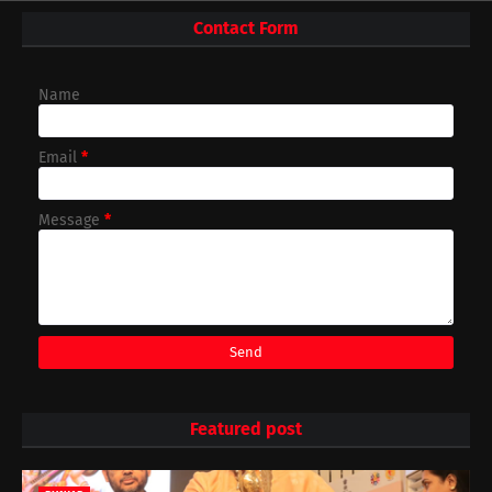
Contact Form
Name
Email
*
Message
*
Featured post