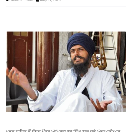
W
S
ਖਡੂਰ ਸਾਹਿਬ ਤੋਂ ਸੰਸਦ ਮੈਂਬਰ
ਅੰਮ੍ਰਿਤਪਾਲ ਸਿੰਘ
ਨਾਲ ਜੁੜੇ ਐਫਆਈਆਰ