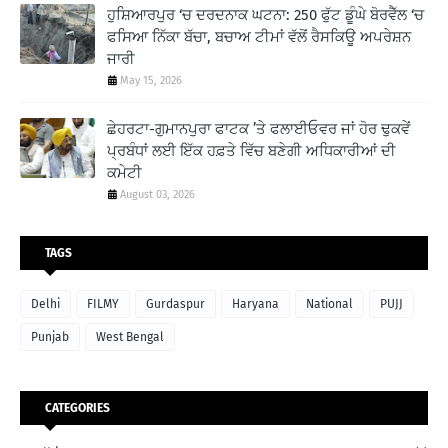
ਹੁਸ਼ਿਆਰਪੁਰ ‘ਚ ਦਰਦਨਾਕ ਘਟਨਾ: 250 ਫੁੱਟ ਡੂੰਘੇ ਬੋਰਵੈੱਲ ‘ਚ
ਫਸਿਆ ਨਿੱਕਾ ਬੱਚਾ, ਬਚਾਅ ਟੀਮਾਂ ਵੱਲੋਂ ਰੈਸਕਿਊ ਅਪਰੇਸ਼ਨ
ਜਾਰੀ
May 15, 2026
ਛੇਹਰਟਾ-ਗੁਮਾਨਪੁਰਾ ਫਾਟਕ ’ਤੇ ਫਲਾਈਓਵਰ ਜਾਂ ਹੋਰ ਢੁਕਵੇਂ
ਪ੍ਰਬੰਧਾਂ ਲਈ ਇੱਕ ਹਫ਼ਤੇ ਵਿੱਚ ਬਣੇਗੀ ਅਧਿਕਾਰੀਆਂ ਦੀ
ਕਮੇਟੀ
August 03, 2026
TAGS
Delhi
FILMY
Gurdaspur
Haryana
National
PUJJ
Punjab
West Bengal
CATEGORIES