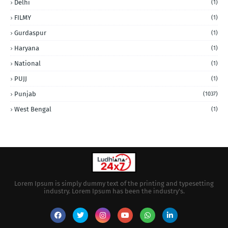
Delhi
(1)
FILMY
(1)
Gurdaspur
(1)
Haryana
(1)
National
(1)
PUJJ
(1)
Punjab
(1037)
West Bengal
(1)
Lorem Ipsum is simply dummy text of the printing and typesetting
industry. Lorem Ipsum has been the industry's.