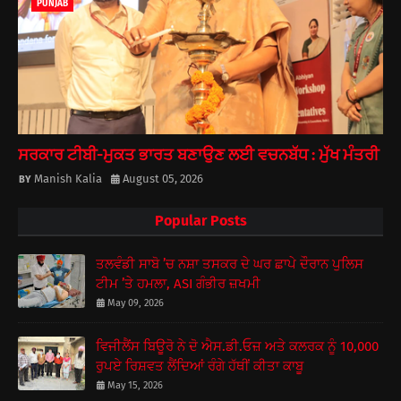
PUNJAB
ਸਰਕਾਰ ਟੀਬੀ-ਮੁਕਤ ਭਾਰਤ ਬਣਾਉਣ ਲਈ ਵਚਨਬੱਧ : ਮੁੱਖ ਮੰਤਰੀ
Manish Kalia
August 05, 2026
Popular Posts
ਤਲਵੰਡੀ ਸਾਬੋ ’ਚ ਨਸ਼ਾ ਤਸਕਰ ਦੇ ਘਰ ਛਾਪੇ ਦੌਰਾਨ ਪੁਲਿਸ
ਟੀਮ ’ਤੇ ਹਮਲਾ, ASI ਗੰਭੀਰ ਜ਼ਖਮੀ
May 09, 2026
ਵਿਜੀਲੈਂਸ ਬਿਊਰੋ ਨੇ ਦੋ ਐਸ.ਡੀ.ਓਜ਼ ਅਤੇ ਕਲਰਕ ਨੂੰ 10,000
ਰੁਪਏ ਰਿਸ਼ਵਤ ਲੈਂਦਿਆਂ ਰੰਗੇ ਹੱਥੀਂ ਕੀਤਾ ਕਾਬੂ
May 15, 2026