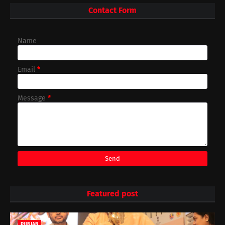
Contact Form
Name
Email
*
Message
*
Featured post
PUNJAB