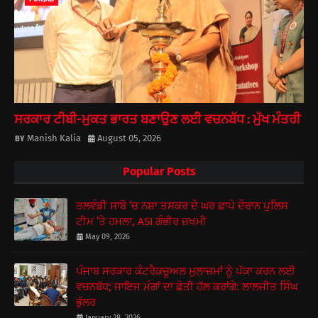
ਸਰਕਾਰ ਟੀਬੀ-ਮੁਕਤ ਭਾਰਤ ਬਣਾਉਣ ਲਈ ਵਚਨਬੱਧ : ਮੁੱਖ ਮੰਤਰੀ
Manish Kalia
August 05, 2026
Popular Posts
ਤਲਵੰਡੀ ਸਾਬੋ ’ਚ ਨਸ਼ਾ ਤਸਕਰ ਦੇ ਘਰ ਛਾਪੇ ਦੌਰਾਨ ਪੁਲਿਸ
ਟੀਮ ’ਤੇ ਹਮਲਾ, ASI ਗੰਭੀਰ ਜ਼ਖਮੀ
May 09, 2026
ਪੰਜਾਬ ਸਰਕਾਰ ਕੰਟਰੈਕਚੂਅਲ ਮੁਲਾਜ਼ਮਾਂ ਨੂੰ ਪੱਕਾ ਕਰਨ ਲਈ
ਵਚਨਬੱਧ; ਜਾਇਜ ਮੰਗਾਂ ਦਾ ਛੇਤੀ ਹੱਲ ਕਰਾਂਗੇ: ਲਾਲਜੀਤ ਸਿੰਘ
ਭੁੱਲਰ
January 28, 2026