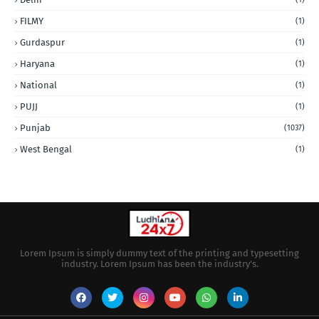
FILMY
(1)
Gurdaspur
(1)
Haryana
(1)
National
(1)
PUJJ
(1)
Punjab
(1037)
West Bengal
(1)
Lorem Ipsum is simply dummy text of the printing and typesetting
industry. Lorem Ipsum has been the industry's.