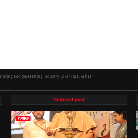
rinting and typesetting industry. Lorem Ipsum has
Featured post
PUNJAB