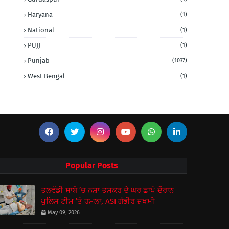
Haryana
(1)
National
(1)
PUJJ
(1)
Punjab
(1037)
West Bengal
(1)
Popular Posts
ਤਲਵੰਡੀ ਸਾਬੋ ’ਚ ਨਸ਼ਾ ਤਸਕਰ ਦੇ ਘਰ ਛਾਪੇ ਦੌਰਾਨ
ਪੁਲਿਸ ਟੀਮ ’ਤੇ ਹਮਲਾ, ASI ਗੰਭੀਰ ਜ਼ਖਮੀ
May 09, 2026