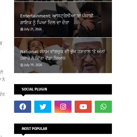
Entertainment: ਆਸਟ੍ਰੇਲੀਆ ‘ਚ ਪੰਜਾਬੀ
ਗਾਇਕ ਨੂੰ ਪਿਆ ਦਿਲ ਦਾ ਦੌਰਾ
July 21, 2026
ਰਡ
ੇ
National: ਸੋਨਮ ਵਾਂਗਚੁਕ ਦੀ ਭੁੱਖ ਹੜਤਾਲ ‘ਤੇ ਅੰਨਾ
ਹਜ਼ਾਰੇ ਨੇ ਦਿੱਤਾ ਵੱਡਾ ਬਿਆਨ
July 19, 2026
ਦੀ
 ਨੇ
SOCIAL PLUGIN
ਵੰਤ
MOST POPULAR