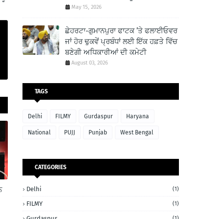
May 15, 2026
ਛੇਹਰਟਾ-ਗੁਮਾਨਪੁਰਾ ਫਾਟਕ ’ਤੇ ਫਲਾਈਓਵਰ
ਜਾਂ ਹੋਰ ਢੁਕਵੇਂ ਪ੍ਰਬੰਧਾਂ ਲਈ ਇੱਕ ਹਫ਼ਤੇ ਵਿੱਚ
ਬਣੇਗੀ ਅਧਿਕਾਰੀਆਂ ਦੀ ਕਮੇਟੀ
August 03, 2026
TAGS
Delhi
FILMY
Gurdaspur
Haryana
National
PUJJ
Punjab
West Bengal
CATEGORIES
Delhi
ਨ
(1)
FILMY
(1)
Gurdaspur
(1)