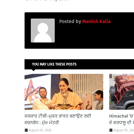
Posted by
Manish Kalia
YOU MAY LIKE THESE POSTS
ਸਰਕਾਰ ਟੀਬੀ-ਮੁਕਤ ਭਾਰਤ ਬਣਾਉਣ ਲਈ
Himachal ‘ਚ 
ਵਚਨਬੱਧ : ਮੁੱਖ ਮੰਤਰੀ
ਦੇ ਸ਼ਰਧਾਲੂ ਦੀ 
August 05, 2026
August 05, 20