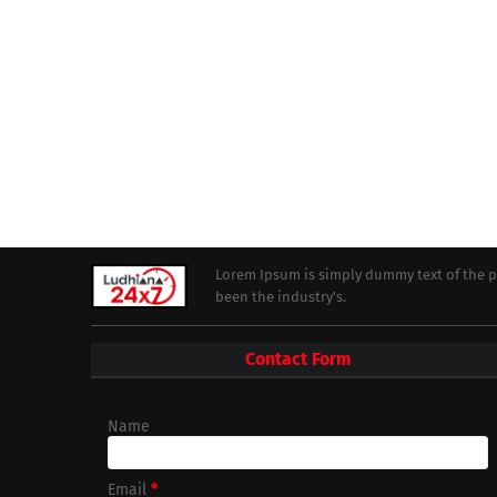
Lorem Ipsum is simply dummy text of the p
been the industry's.
Contact Form
Name
Email
*