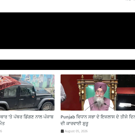
ਥਾਰ ‘ਤੇ ਪੱਥਰ ਡਿੱਗਣ ਨਾਲ ਪੰਜਾਬ
Punjab ਵਿਧਾਨ ਸਭਾ ਦੇ ਇਜਲਾਸ ਦੇ ਤੀਜੇ ਦਿ
ਮੌਤ
ਦੀ ਕਾਰਵਾਈ ਸ਼ੁਰੂ
26
August 05, 2026