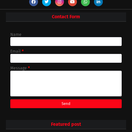
Contact Form
Name
Email
*
Message
*
Featured post