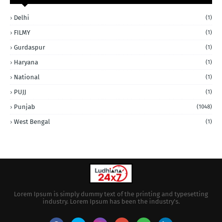
Delhi
(1)
FILMY
(1)
Gurdaspur
(1)
Haryana
(1)
National
(1)
PUJJ
(1)
Punjab
(1048)
West Bengal
(1)
Lorem Ipsum is simply dummy text of the printing and typesetting
industry. Lorem Ipsum has been the industry's.