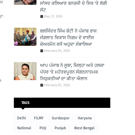
ੱਖ
ਸਾਂਸਦ ਕਲਿਆਣ ਬਨਰਜੀ ਦੇ ਸਿਰ 'ਤੇ ਲੱਗੀ
ਸੱਟ
ਤਾ
May 31, 2026
ਬਲਜਿੰਦਰ ਸਿੰਘ ਬੰਟੀ ਨੇ ਪੰਜਾਬ ਰਾਜ
ਜੰਗਲਾਤ ਵਿਕਾਸ ਨਿਗਮ ਦੇ ਵਾਈਸ
ਚੇਅਰਮੈਨ ਵਜੋਂ ਅਹੁਦਾ ਸੰਭਾਲਿਆ
February 05, 2026
ਆਪ ਪੰਜਾਬ ਨੇ ਸੂਬਾ, ਜ਼ਿਲ੍ਹਾ ਅਤੇ ਹਲਕਾ
ਪੱਧਰ 'ਤੇ ਮਹੱਤਵਪੂਰਨ ਸੰਗਠਨਾਤਮਕ
ਨਿਯੁਕਤੀਆਂ ਦਾ ਕੀਤਾ ਐਲਾਨ
ਂ
February 05, 2026
TAGS
Delhi
FILMY
Gurdaspur
Haryana
National
PUJJ
Punjab
West Bengal