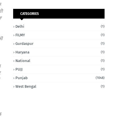
ਸ
ਤੀ
CATEGORIES
ਇਆ
Delhi
(1)
FILMY
(1)
ੋਂ
Gurdaspur
(1)
Haryana
(1)
National
(1)
ਗ
PUJJ
(1)
ਟ
Punjab
(1048)
ਂ
West Bengal
(1)
ਡ