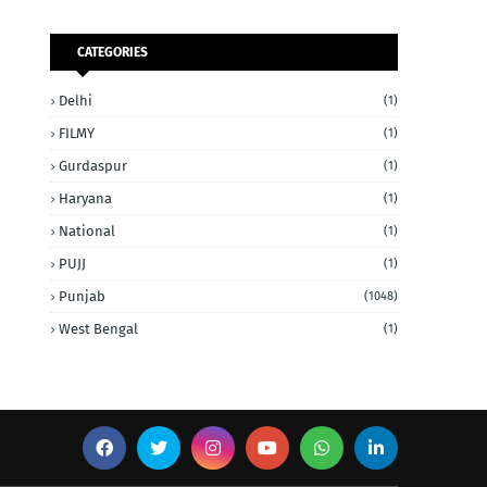
CATEGORIES
Delhi
(1)
FILMY
(1)
Gurdaspur
(1)
Haryana
(1)
National
(1)
PUJJ
(1)
Punjab
(1048)
West Bengal
(1)