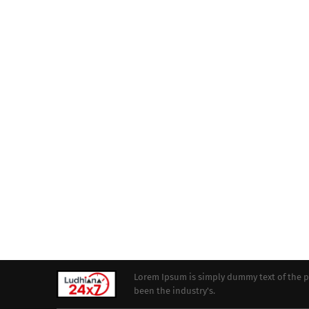
Lorem Ipsum is simply dummy text of the p
been the industry's.