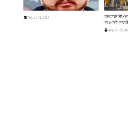
ਹਲਵਾਰਾ ਏਅਰਪ
August 08, 2026
‘ਚ ਆਈ ਤਕਨੀ
August 08, 20