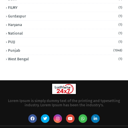
FILMY
(1)
Gurdaspur
(1)
Haryana
(1)
National
(1)
PUJJ
(1)
Punjab
(1048)
West Bengal
(1)
Lorem Ipsum is simply dummy text of the printing and typesetting
industry. Lorem Ipsum has been the industry's.