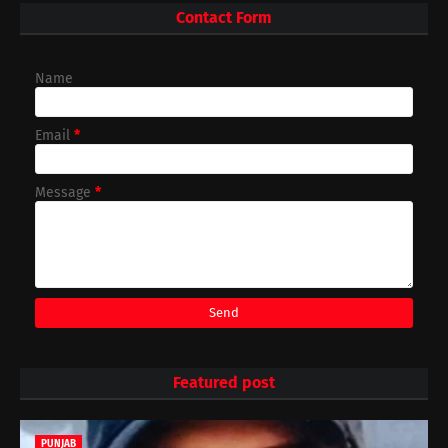
Contact Form
Name
Email
*
Message
*
Featured post
PUNJAB