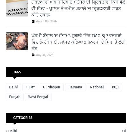
ਗੁਰਦੁਆਰਾ ਅੰਬ ਸਾਹਿਬ ਦੇ ਮੈਨੇਜਰ ਦੀ ਗ੍ਰਿਫਤਾਰੀ ਕਿਸੇ ਵੇਲੇ
ਵੀ ਸੰਭਵ - ਪੁਲਿਸ ਨੇ ਜਮੀਨ ਘਟਾਲੇ 'ਚ ਗ੍ਰਿਫ਼ਤਾਰੀ ਵਾਰੰਟ
ਕੀਤੇ ਹਾਸਲ
March 08, 2026
ਪੱਛਮੀ ਬੰਗਾਲ 'ਚ ਹੰਗਾਮਾ: ਹੁਗਲੀ ਵਿੱਚ TMC-BJP ਵਰਕਰਾਂ
ਵਿਚਾਲੇ ਹੱਥੋਪਾਈ, ਸਾਂਸਦ ਕਲਿਆਣ ਬਨਰਜੀ ਦੇ ਸਿਰ 'ਤੇ ਲੱਗੀ
ਸੱਟ
May 31, 2026
TAGS
Delhi
FILMY
Gurdaspur
Haryana
National
PUJJ
Punjab
West Bengal
CATEGORIES
Delhi
(1)