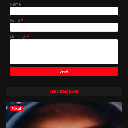
Name
Email
*
Message
*
Featured post
PUNJAB