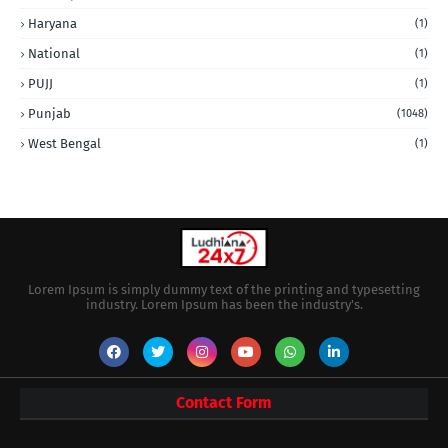
Haryana
(1)
National
(1)
PUJJ
(1)
Punjab
(1048)
West Bengal
(1)
Lorem Ipsum is simply dummy text of the printing and typesetting
industry. Lorem Ipsum has been the industry's.
Contact Form