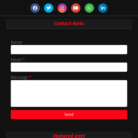
Contact Form
Name
Email
*
Message
*
Featured post