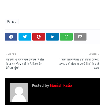
Punjab
OLDER
NEWER
ਜਗਰਾਓਂ ‘ਚ ਫਰਨੀਚਰ ਫੈਕਟਰੀ ਨੂੰ ਲੱਗੀ
ਪਾਤੜਾਂ ਨਗਰ ਕੌਂਸਲ ਚੋਣਾਂ ਦੌਰਾਨ ਹੰਗਾਮਾ,
ਭਿਆਨਕ ਅੱਗ, ਕਈ ਕਿਲੋਮੀਟਰ ਤੱਕ
ਨਾਮਜ਼ਦਗੀ ਕੇਂਦਰ ਬਾਹਰ ਦੋ ਧਿਰਾਂ ਵਿਚਾਲੇ
ਫੈਲਿਆ ਧੂੰਆਂ
ਝੜਪ
Posted by
Manish Kalia