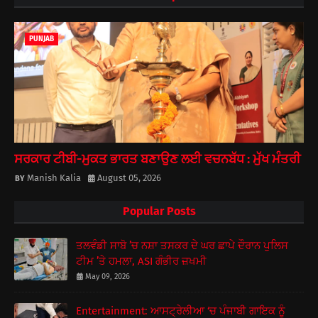
PUNJAB
ਸਰਕਾਰ ਟੀਬੀ-ਮੁਕਤ ਭਾਰਤ ਬਣਾਉਣ ਲਈ ਵਚਨਬੱਧ : ਮੁੱਖ ਮੰਤਰੀ
Manish Kalia
August 05, 2026
Popular Posts
ਤਲਵੰਡੀ ਸਾਬੋ ’ਚ ਨਸ਼ਾ ਤਸਕਰ ਦੇ ਘਰ ਛਾਪੇ ਦੌਰਾਨ ਪੁਲਿਸ
ਟੀਮ ’ਤੇ ਹਮਲਾ, ASI ਗੰਭੀਰ ਜ਼ਖਮੀ
May 09, 2026
Entertainment: ਆਸਟ੍ਰੇਲੀਆ ‘ਚ ਪੰਜਾਬੀ ਗਾਇਕ ਨੂੰ