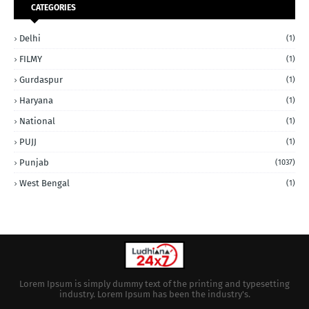
CATEGORIES
Delhi
(1)
FILMY
(1)
Gurdaspur
(1)
Haryana
(1)
National
(1)
PUJJ
(1)
Punjab
(1037)
West Bengal
(1)
Lorem Ipsum is simply dummy text of the printing and typesetting
industry. Lorem Ipsum has been the industry's.