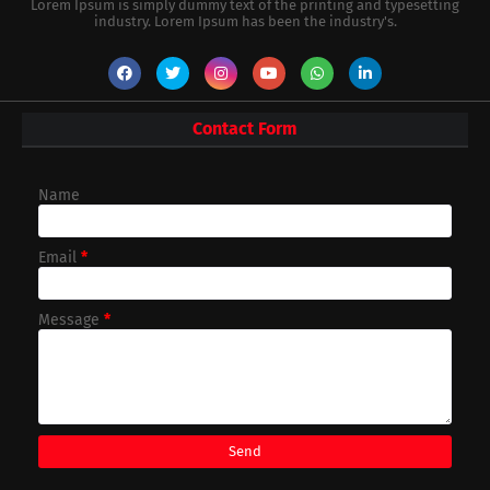
Lorem Ipsum is simply dummy text of the printing and typesetting
industry. Lorem Ipsum has been the industry's.
Contact Form
Name
Email
*
Message
*