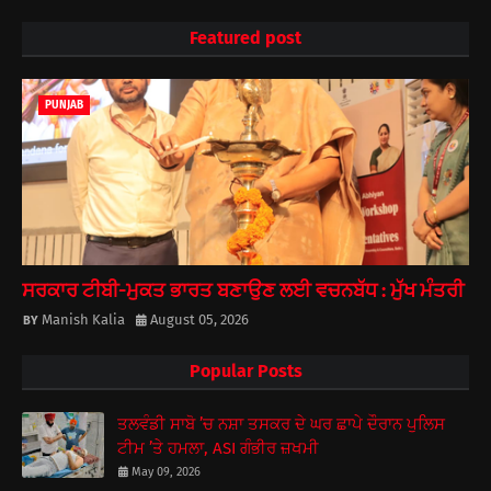
Featured post
PUNJAB
ਸਰਕਾਰ ਟੀਬੀ-ਮੁਕਤ ਭਾਰਤ ਬਣਾਉਣ ਲਈ ਵਚਨਬੱਧ : ਮੁੱਖ ਮੰਤਰੀ
Manish Kalia
August 05, 2026
Popular Posts
ਤਲਵੰਡੀ ਸਾਬੋ ’ਚ ਨਸ਼ਾ ਤਸਕਰ ਦੇ ਘਰ ਛਾਪੇ ਦੌਰਾਨ ਪੁਲਿਸ
ਟੀਮ ’ਤੇ ਹਮਲਾ, ASI ਗੰਭੀਰ ਜ਼ਖਮੀ
May 09, 2026