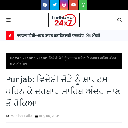
 3 ਪਿਸਤੌਲਾਂ
ਸਰਕਾਰ ਟੀਬੀ-ਮੁਕਤ ਭਾਰਤ ਬਣਾਉਣ ਲਈ ਵਚਨਬੱਧ : ਮੁੱਖ ਮੰਤਰੀ
Him
B
R
Home
Punjab
Punjab: ਵਿਦੇਸ਼ੀ ਜੋੜੇ ਨੂੰ ਸ਼ਾਰਟਸ ਪਹਿਨ ਕੇ ਦਰਬਾਰ ਸਾਹਿਬ ਅੰਦਰ
E
ਜਾਣ ਤੋਂ ਰੋਕਿਆ
A
Punjab: ਵਿਦੇਸ਼ੀ ਜੋੜੇ ਨੂੰ ਸ਼ਾਰਟਸ
K
I
ਪਹਿਨ ਕੇ ਦਰਬਾਰ ਸਾਹਿਬ ਅੰਦਰ ਜਾਣ
N
ਤੋਂ ਰੋਕਿਆ
G
N
Manish Kalia
July 06, 2026
E