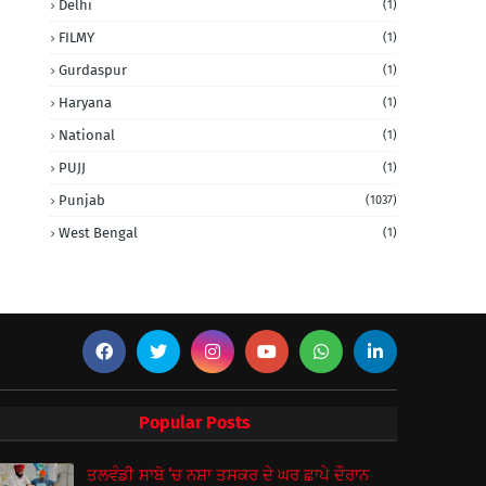
Delhi
(1)
FILMY
(1)
Gurdaspur
(1)
Haryana
(1)
National
(1)
PUJJ
(1)
Punjab
(1037)
West Bengal
(1)
Popular Posts
ਤਲਵੰਡੀ ਸਾਬੋ ’ਚ ਨਸ਼ਾ ਤਸਕਰ ਦੇ ਘਰ ਛਾਪੇ ਦੌਰਾਨ