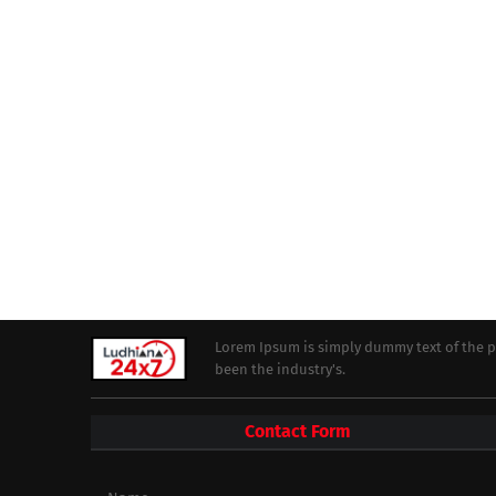
Lorem Ipsum is simply dummy text of the p
been the industry's.
Contact Form