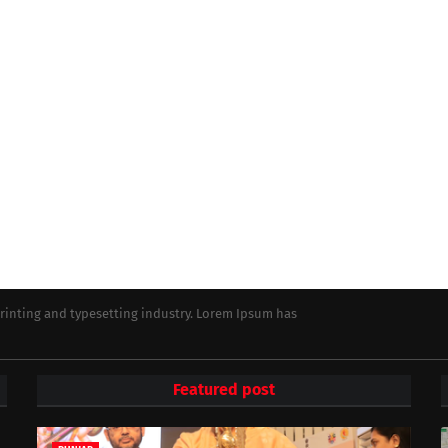
rinting and typesetting industry. Lorem Ipsum has
Featured post