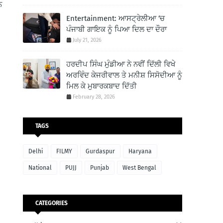
ਨ
Entertainment: ਆਸਟ੍ਰੇਲੀਆ ‘ਚ
ਪੰਜਾਬੀ ਗਾਇਕ ਨੂੰ ਪਿਆ ਦਿਲ ਦਾ ਦੌਰਾ
July 21, 2026
ਹਰਦੀਪ ਸਿੰਘ ਮੁੰਡੀਆ ਨੇ ਨਵੀਂ ਦਿੱਲੀ ਵਿਖੇ
ਅਰਵਿੰਦ ਕੇਜਰੀਵਾਲ ਤੇ ਮਨੀਸ਼ ਸਿਸੋਦੀਆ ਨੂੰ
ਮਿਲ ਕੇ ਮੁਬਾਰਕਬਾਦ ਦਿੱਤੀ
February 28, 2026
TAGS
Delhi
FILMY
Gurdaspur
Haryana
National
PUJJ
Punjab
West Bengal
CATEGORIES