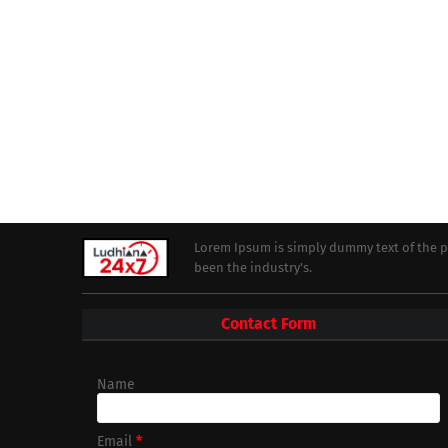
Lorem Ipsum is simply dummy text of the p
been the industry's.
Contact Form
Name
Email
*