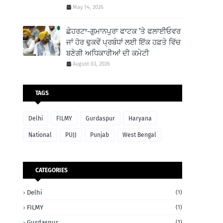
May 14, 2026
ਛੇਹਰਟਾ-ਗੁਮਾਨਪੁਰਾ ਫਾਟਕ ’ਤੇ ਫਲਾਈਓਵਰ
ਜਾਂ ਹੋਰ ਢੁਕਵੇਂ ਪ੍ਰਬੰਧਾਂ ਲਈ ਇੱਕ ਹਫ਼ਤੇ ਵਿੱਚ
ਬਣੇਗੀ ਅਧਿਕਾਰੀਆਂ ਦੀ ਕਮੇਟੀ
August 03, 2026
TAGS
Delhi
FILMY
Gurdaspur
Haryana
National
PUJJ
Punjab
West Bengal
CATEGORIES
Delhi
(1)
FILMY
(1)
Gurdaspur
(1)