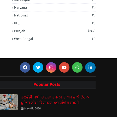
Haryana
(1)
National
(1)
PUJJ
(1)
Punjab
(1037)
West Bengal
(1)
Popular Posts
ਤਲਵੰਡੀ ਸਾਬੋ ’ਚ ਨਸ਼ਾ ਤਸਕਰ ਦੇ ਘਰ ਛਾਪੇ ਦੌਰਾਨ
ਪੁਲਿਸ ਟੀਮ ’ਤੇ ਹਮਲਾ, ASI ਗੰਭੀਰ ਜ਼ਖਮੀ
May 09, 2026