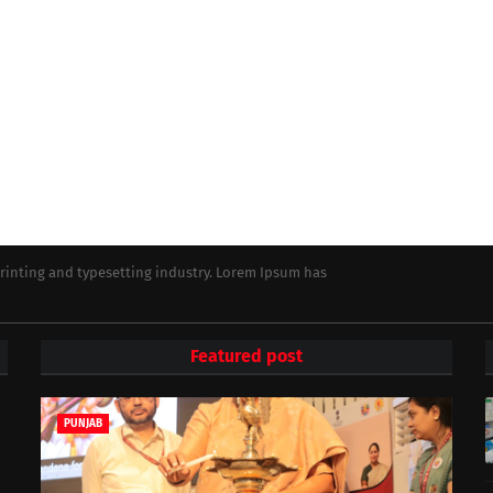
rinting and typesetting industry. Lorem Ipsum has
Featured post
PUNJAB