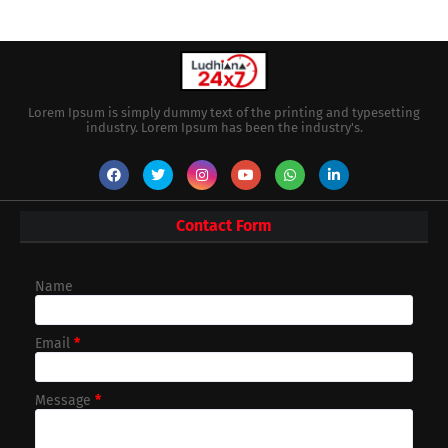
Lorem Ipsum is simply dummy text of the printing and typesetting
industry. Lorem Ipsum has been the industry's.
Contact Form
Name
Email
*
Message
*