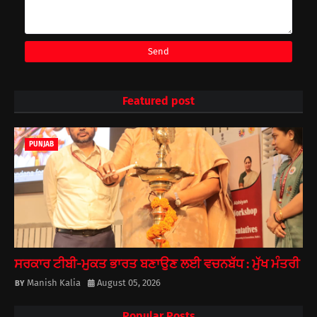
Featured post
PUNJAB
ਸਰਕਾਰ ਟੀਬੀ-ਮੁਕਤ ਭਾਰਤ ਬਣਾਉਣ ਲਈ ਵਚਨਬੱਧ : ਮੁੱਖ ਮੰਤਰੀ
Manish Kalia
August 05, 2026
Popular Posts