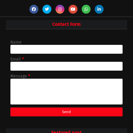
Contact Form
Name
Email
*
Message
*
Featured post