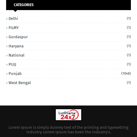
CATEGORIES
Delhi
(1)
FILMY
(1)
Gurdaspur
(1)
Haryana
(1)
National
(1)
PUJJ
(1)
Punjab
(1048)
West Bengal
(1)
Lorem Ipsum is simply dummy text of the printing and typesetting
industry. Lorem Ipsum has been the industry's.