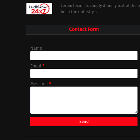
Lorem Ipsum is simply dummy text of the p
been the industry's.
Contact Form
Name
Email
*
Message
*