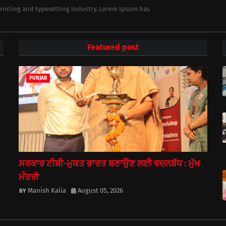
rinting and typesetting industry. Lorem Ipsum has
Featured post
PUNJAB
ਸਰਕਾਰ ਟੀਬੀ-ਮੁਕਤ ਭਾਰਤ ਬਣਾਉਣ ਲਈ ਵਚਨਬੱਧ : ਮੁੱਖ
ਮੰਤਰੀ
Manish Kalia
August 05, 2026