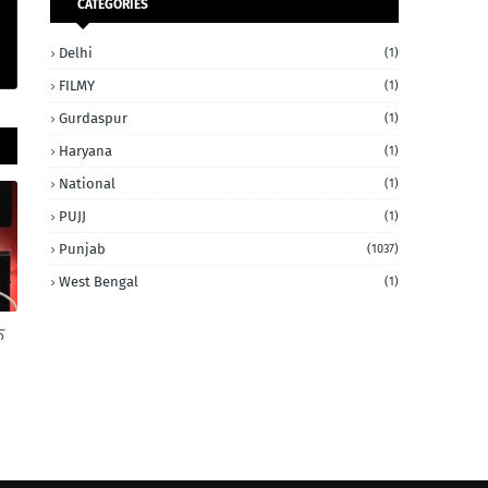
CATEGORIES
Delhi
(1)
FILMY
(1)
Gurdaspur
(1)
Haryana
(1)
National
(1)
PUJJ
(1)
Punjab
(1037)
West Bengal
(1)
ਨ