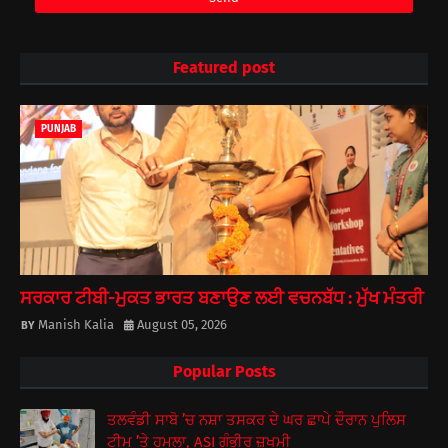
Featured post
PUNJAB
ਸਰਕਾਰ ਟੀਬੀ-ਮੁਕਤ ਭਾਰਤ ਬਣਾਉਣ ਲਈ ਵਚਨਬੱਧ : ਮੁੱਖ ਮੰਤਰੀ
Manish Kalia
August 05, 2026
Popular Posts
ਤਲਵੰਡੀ ਸਾਬੋ ’ਚ ਨਸ਼ਾ ਤਸਕਰ ਦੇ ਘਰ ਛਾਪੇ ਦੌਰਾਨ ਪੁਲਿਸ
ਟੀਮ ’ਤੇ ਹਮਲਾ, ASI ਗੰਭੀਰ ਜ਼ਖਮੀ