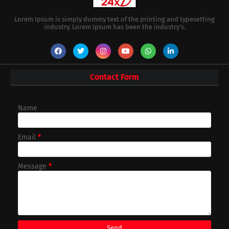
Lorem Ipsum is simply dummy text of the printing and typesetting
industry. Lorem Ipsum has been the industry's.
Contact Form
Name
Email
*
Message
*