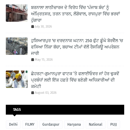
ਬਰਨਾਲਾ ਲਾਠੀਚਾਰਜ ਦੇ ਵਿਰੋਧ ਵਿੱਚ ‘ਪੰਜਾਬ ਬੰਦ’ ਨੂੰ
ਅੰਮ੍ਰਿਤਸਰ, ਤਰਨ ਤਾਰਨ, ਲੋਂਗੋਵਾਲ, ਰਾਜਪੁਰਾ ਵਿੱਚ ਭਰਵਾਂ
ਹੁੰਗਾਰਾ
July 30, 2026
ਹੁਸ਼ਿਆਰਪੁਰ ‘ਚ ਦਰਦਨਾਕ ਘਟਨਾ: 250 ਫੁੱਟ ਡੂੰਘੇ ਬੋਰਵੈੱਲ ‘ਚ
ਫਸਿਆ ਨਿੱਕਾ ਬੱਚਾ, ਬਚਾਅ ਟੀਮਾਂ ਵੱਲੋਂ ਰੈਸਕਿਊ ਅਪਰੇਸ਼ਨ
ਜਾਰੀ
May 15, 2026
ਛੇਹਰਟਾ-ਗੁਮਾਨਪੁਰਾ ਫਾਟਕ ’ਤੇ ਫਲਾਈਓਵਰ ਜਾਂ ਹੋਰ ਢੁਕਵੇਂ
ਪ੍ਰਬੰਧਾਂ ਲਈ ਇੱਕ ਹਫ਼ਤੇ ਵਿੱਚ ਬਣੇਗੀ ਅਧਿਕਾਰੀਆਂ ਦੀ
ਕਮੇਟੀ
August 03, 2026
TAGS
Delhi
FILMY
Gurdaspur
Haryana
National
PUJJ