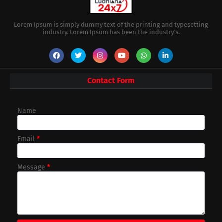
Lorem Ipsum is simply dummy text of the printing and typesetting
industry. Lorem Ipsum has been the industry's.
Contact Form
Name
Email
*
Message
*