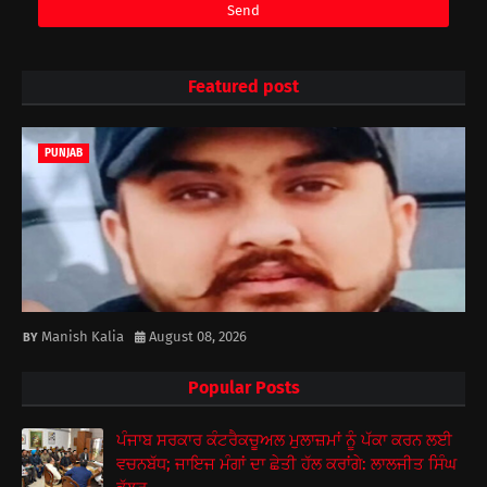
Featured post
PUNJAB
Manish Kalia
August 08, 2026
Popular Posts
ਪੰਜਾਬ ਸਰਕਾਰ ਕੰਟਰੈਕਚੂਅਲ ਮੁਲਾਜ਼ਮਾਂ ਨੂੰ ਪੱਕਾ ਕਰਨ ਲਈ
ਵਚਨਬੱਧ; ਜਾਇਜ ਮੰਗਾਂ ਦਾ ਛੇਤੀ ਹੱਲ ਕਰਾਂਗੇ: ਲਾਲਜੀਤ ਸਿੰਘ