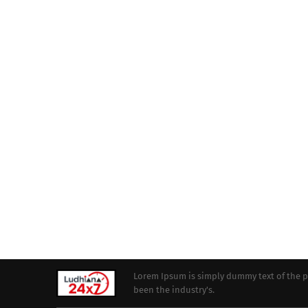
Lorem Ipsum is simply dummy text of the p
been the industry's.