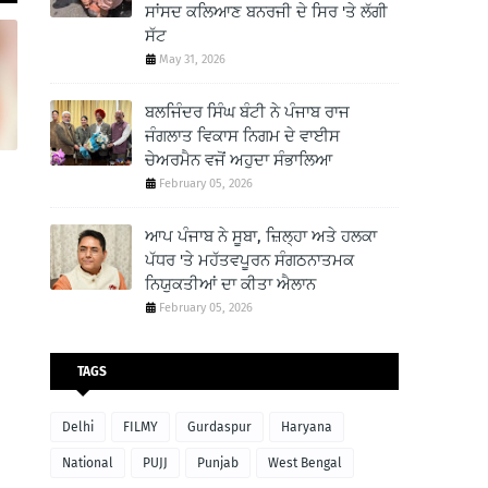
ਸਾਂਸਦ ਕਲਿਆਣ ਬਨਰਜੀ ਦੇ ਸਿਰ 'ਤੇ ਲੱਗੀ
ਸੱਟ
May 31, 2026
ਬਲਜਿੰਦਰ ਸਿੰਘ ਬੰਟੀ ਨੇ ਪੰਜਾਬ ਰਾਜ
ਜੰਗਲਾਤ ਵਿਕਾਸ ਨਿਗਮ ਦੇ ਵਾਈਸ
ਚੇਅਰਮੈਨ ਵਜੋਂ ਅਹੁਦਾ ਸੰਭਾਲਿਆ
February 05, 2026
ਆਪ ਪੰਜਾਬ ਨੇ ਸੂਬਾ, ਜ਼ਿਲ੍ਹਾ ਅਤੇ ਹਲਕਾ
ਪੱਧਰ 'ਤੇ ਮਹੱਤਵਪੂਰਨ ਸੰਗਠਨਾਤਮਕ
ਨਿਯੁਕਤੀਆਂ ਦਾ ਕੀਤਾ ਐਲਾਨ
February 05, 2026
TAGS
Delhi
FILMY
Gurdaspur
Haryana
National
PUJJ
Punjab
West Bengal