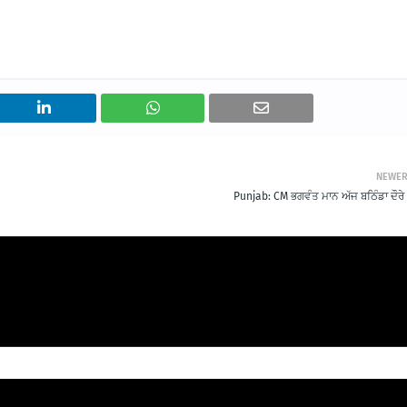
NEWE
Punjab: CM ਭਗਵੰਤ ਮਾਨ ਅੱਜ ਬਠਿੰਡਾ ਦੌਰੇ 