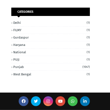
CATEGORIES
Delhi
(1)
FILMY
(1)
Gurdaspur
(1)
Haryana
(1)
National
(1)
PUJJ
(1)
Punjab
(1047)
West Bengal
(1)