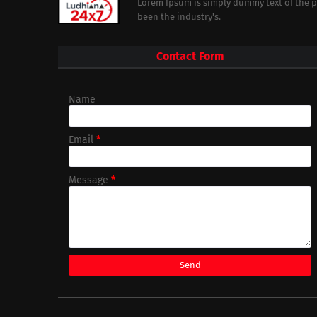
Lorem Ipsum is simply dummy text of the p
been the industry's.
Contact Form
Name
Email
*
Message
*