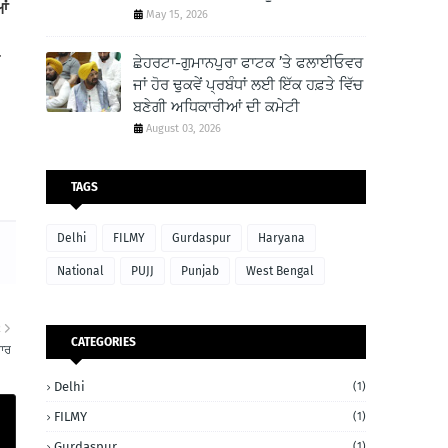
ਆਂ
May 15, 2026
ਛੇਹਰਟਾ-ਗੁਮਾਨਪੁਰਾ ਫਾਟਕ ’ਤੇ ਫਲਾਈਓਵਰ
ਜਾਂ ਹੋਰ ਢੁਕਵੇਂ ਪ੍ਰਬੰਧਾਂ ਲਈ ਇੱਕ ਹਫ਼ਤੇ ਵਿੱਚ
ਬਣੇਗੀ ਅਧਿਕਾਰੀਆਂ ਦੀ ਕਮੇਟੀ
August 03, 2026
TAGS
Delhi
FILMY
Gurdaspur
Haryana
National
PUJJ
Punjab
West Bengal
R
CATEGORIES
ਪਾਰ
Delhi
(1)
FILMY
(1)
Gurdaspur
(1)