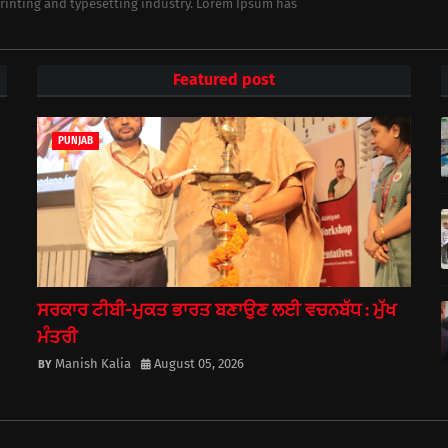
rinting and typesetting industry. Lorem Ipsum has
Featured post
PUNJAB
ਸਰਕਾਰ ਟੀਬੀ-ਮੁਕਤ ਭਾਰਤ ਬਣਾਉਣ ਲਈ ਵਚਨਬੱਧ : ਮੁੱਖ
ਮੰਤਰੀ
Manish Kalia
August 05, 2026