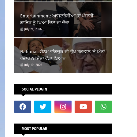
Entertainment: ਆਸਟ੍ਰੇਲੀਆ ‘ਚ ਪੰਜਾਬੀ
ਗਾਇਕ ਨੂੰ ਪਿਆ ਦਿਲ ਦਾ ਦੌਰਾ
July 21, 2026
National: ਸੋਨਮ ਵਾਂਗਚੁਕ ਦੀ ਭੁੱਖ ਹੜਤਾਲ ‘ਤੇ ਅੰਨਾ
ਹਜ਼ਾਰੇ ਨੇ ਦਿੱਤਾ ਵੱਡਾ ਬਿਆਨ
July 19, 2026
SOCIAL PLUGIN
MOST POPULAR