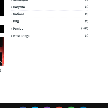
Haryana
(1)
National
(1)
PUJJ
(1)
Punjab
(1037)
West Bengal
(1)
ਨ