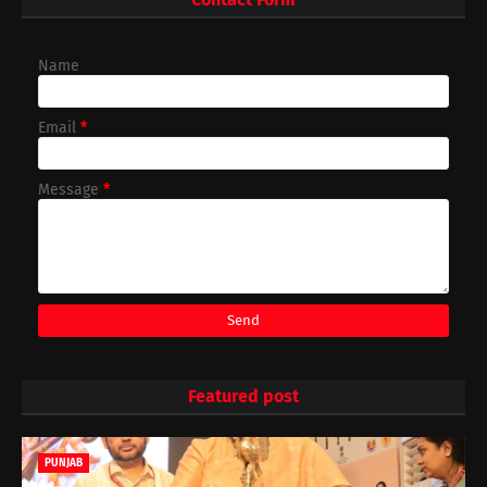
Name
Email
*
Message
*
Featured post
PUNJAB