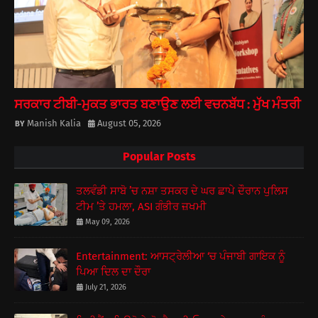
ਸਰਕਾਰ ਟੀਬੀ-ਮੁਕਤ ਭਾਰਤ ਬਣਾਉਣ ਲਈ ਵਚਨਬੱਧ : ਮੁੱਖ ਮੰਤਰੀ
Manish Kalia
August 05, 2026
Popular Posts
ਤਲਵੰਡੀ ਸਾਬੋ ’ਚ ਨਸ਼ਾ ਤਸਕਰ ਦੇ ਘਰ ਛਾਪੇ ਦੌਰਾਨ ਪੁਲਿਸ
ਟੀਮ ’ਤੇ ਹਮਲਾ, ASI ਗੰਭੀਰ ਜ਼ਖਮੀ
May 09, 2026
Entertainment: ਆਸਟ੍ਰੇਲੀਆ ‘ਚ ਪੰਜਾਬੀ ਗਾਇਕ ਨੂੰ
ਪਿਆ ਦਿਲ ਦਾ ਦੌਰਾ
July 21, 2026