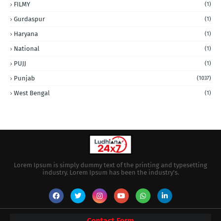
FILMY
(1)
Gurdaspur
(1)
Haryana
(1)
National
(1)
PUJJ
(1)
Punjab
(1037)
West Bengal
(1)
Lorem Ipsum is simply dummy text of the printing and typesetting
industry. Lorem Ipsum has been the industry's.
Contact Form