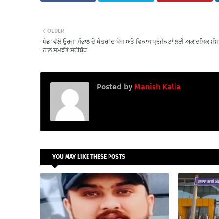
OLDER
ਪੇਡਾ ਵੱਲੋਂ ਊਰਜਾ ਸੰਭਾਲ ਦੇ ਖੇਤਰ 'ਚ ਖੋਜ ਅਤੇ ਵਿਕਾਸ ਪ੍ਰੋਜੈਕਟਾਂ ਲਈ ਅਕਾਦਮਿਕ ਸੰਸ
ਨਾਲ ਸਮਝੌਤੇ ਸਹੀਬੱਧ
Posted by
Manish Kalia
YOU MAY LIKE THESE POSTS