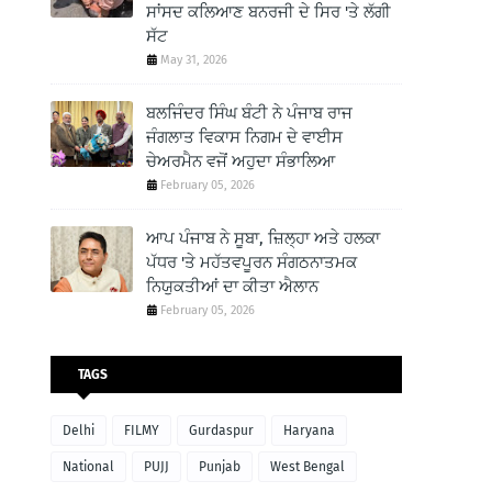
ਸਾਂਸਦ ਕਲਿਆਣ ਬਨਰਜੀ ਦੇ ਸਿਰ 'ਤੇ ਲੱਗੀ
ਸੱਟ
May 31, 2026
ਬਲਜਿੰਦਰ ਸਿੰਘ ਬੰਟੀ ਨੇ ਪੰਜਾਬ ਰਾਜ
ਜੰਗਲਾਤ ਵਿਕਾਸ ਨਿਗਮ ਦੇ ਵਾਈਸ
ਚੇਅਰਮੈਨ ਵਜੋਂ ਅਹੁਦਾ ਸੰਭਾਲਿਆ
February 05, 2026
ਆਪ ਪੰਜਾਬ ਨੇ ਸੂਬਾ, ਜ਼ਿਲ੍ਹਾ ਅਤੇ ਹਲਕਾ
ਪੱਧਰ 'ਤੇ ਮਹੱਤਵਪੂਰਨ ਸੰਗਠਨਾਤਮਕ
ਨਿਯੁਕਤੀਆਂ ਦਾ ਕੀਤਾ ਐਲਾਨ
February 05, 2026
TAGS
Delhi
FILMY
Gurdaspur
Haryana
National
PUJJ
Punjab
West Bengal