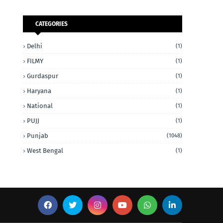
CATEGORIES
Delhi
(1)
FILMY
(1)
Gurdaspur
(1)
Haryana
(1)
National
(1)
PUJJ
(1)
Punjab
(1048)
West Bengal
(1)