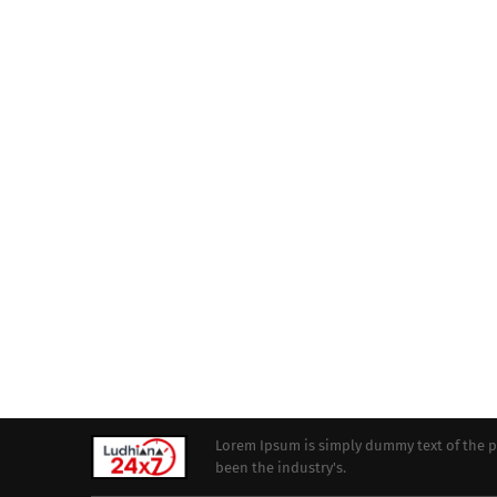
Lorem Ipsum is simply dummy text of the p
been the industry's.