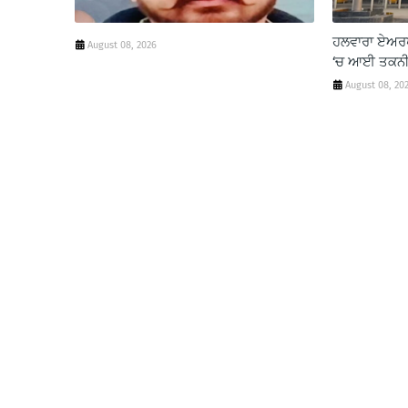
ਹਲਵਾਰਾ ਏਅਰਪ
August 08, 2026
‘ਚ ਆਈ ਤਕਨੀ
August 08, 20